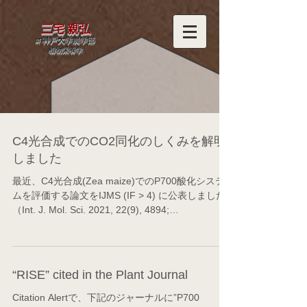
三宅 親弘
at 神戸大学農学部
​植物栄養学
C4光合成でのCO2同化のしくみを解明
しました
最近、C4光合成(Zea maize)でのP700酸化システ
ムを評価する論文をIJMS (IF > 4) に公表しました
（Int. J. Mol. Sci. 2021, 22(9), 4894;
https://doi.org/10.3390/ijms22094894）。...
“RISE” cited in the Plant Journal
Citation Alertで、下記のジャーナルに”P700