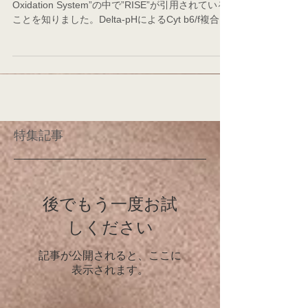
Oxidation System”の中で”RISE”が引用されている
ことを知りました。Delta-pHによるCyt b6/f複合体
のPQH2酸化活性制御は”Photosynthesis...
特集記事
後でもう一度お試
しください
記事が公開されると、ここに
表示されます。