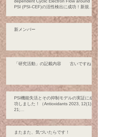
dependent Cyclic Electron Flow around
PSI (PSI-CEF)の活性検出に成功！新規サ
イクリックの存在を発見！
新メンバー
「研究活動」の記載内容 古いですね！
PSI機能失活とその抑制モデルの実証に成
功しました！（Antioxidants 2023, 12(1),
21;
https://doi.org/10.3390/antiox12010021 -
2
またまた、気づいたらです！