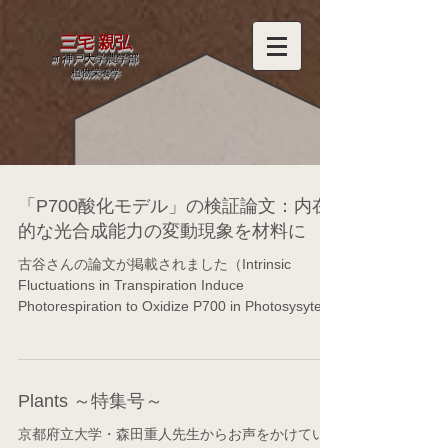
三宅 親弘
at 神戸大学農学部
​植物栄養学
「P700酸化モデル」の検証論文：内在
的な光合成能力の変動現象を材料に
古谷さんの論文が掲載されました（Intrinsic
Fluctuations in Transpiration Induce
Photorespiration to Oxidize P700 in Photosysytem
I. Plants 2020, 9(12),...
Plants ～特集号～
京都府立大学・森田重人先生からお声をかけてい