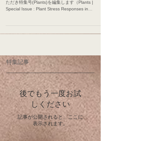
ただき特集号(Plants)を編集します（Plants |
Special Issue : Plant Stress Responses in
Photosynthesis (mdpi.com)）。光合成生物の活性
酸素(ROS)、...
特集記事
後でもう一度お試
しください
記事が公開されると、ここに
表示されます。