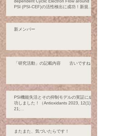
dependent Cyclic Electron Flow around
PSI (PSI-CEF)の活性検出に成功！新規サ
イクリックの存在を発見！
新メンバー
「研究活動」の記載内容 古いですね！
PSI機能失活とその抑制モデルの実証に成
功しました！（Antioxidants 2023, 12(1),
21;
https://doi.org/10.3390/antiox12010021 -
2
またまた、気づいたらです！