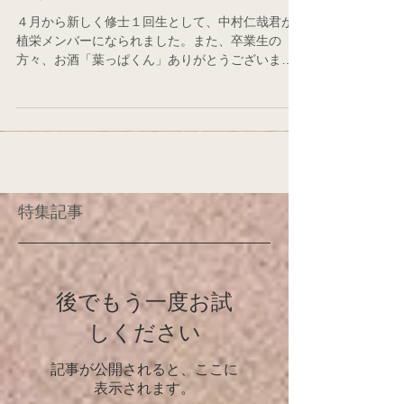
ようこそ植栄へ、それとお礼
４月から新しく修士１回生として、中村仁哉君が
植栄メンバーになられました。また、卒業生の
方々、お酒「葉っぱくん」ありがとうございまし
た。新歓、ご結婚祝い、昇進祝いなどなど（どれ
がメインだったか！？）皆さんでいただきまし
た。めでたい会に手土産とともに来てくださっ
た、T 先生、F...
特集記事
後でもう一度お試
しください
記事が公開されると、ここに