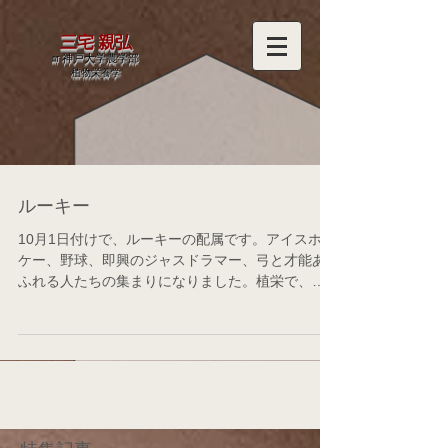
三宅 親弘
at 神戸大学農学部
​植物栄養学
ルーキー
10月1日付けで、ルーキーの配属です。アイスホッ
ケー、野球、即興のジャスドラマー、弓と才能あ
ふれる人たちの集まりになりました。植栄で、そ
の才能を磨いてくださいとはなかなか言えません
が、少なくとも一芸あり、そして植栄の伝統を受
け継ぎそうなルーキーと素晴らしいです。和田先
生、大...