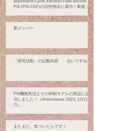
dependent Cyclic Electron Flow around
PSI (PSI-CEF)の活性検出に成功！新規サ
イクリックの存在を発見！
新メンバー
「研究活動」の記載内容 古いですね！
PSI機能失活とその抑制モデルの実証に成
功しました！（Antioxidants 2023, 12(1),
21;
https://doi.org/10.3390/antiox12010021 -
2
またまた、気づいたらです！