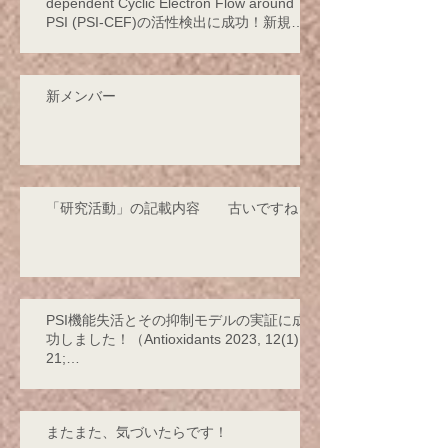
dependent Cyclic Electron Flow around
PSI (PSI-CEF)の活性検出に成功！新規サ
イクリックの存在を発見！
新メンバー
「研究活動」の記載内容 古いですね！
PSI機能失活とその抑制モデルの実証に成
功しました！（Antioxidants 2023, 12(1),
21;
https://doi.org/10.3390/antiox12010021 -
2
またまた、気づいたらです！