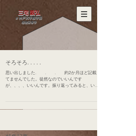
三宅 親弘
at 神戸大学農学部
​植物栄養学
そろそろ. . . . .
思い出しました. . . 約2か月ほど記載し
てませんでした。徒然なのでいいんです
が、、、、いいんです。振り返ってみると、いく
つか論文報告してます。記載忘れです。頭の中、
いろんなことが流れていて、そのうちそのうちの
忘備録が失念失念で過ぎ去りそうです。...