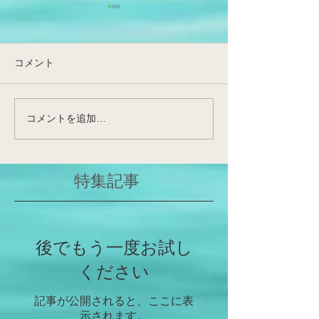
生葉でFQRが見えてきた！
とんでもなく、め
日です！非常に
光化学系I(PSI)循環的電子伝
つの出来事です
達(PSI-CET)の実態が明らか
令和6年度の始まり
コメント
になった、そしてFQRは実在
ず、本日をもって
する～提唱後約70年の謎～
先生が東北大学農
先日、博士課程1回生・佐藤
栄養生理学研究室
コメントを追加…
勇斗さんの論文が公表(Front
して昇任・着任さ
Plant Sci;
和田先生が、神戸
https://www.frontiersin.org/jou
ていた非常に重要
特集記事
rn...
仙台で花開くこと
いと確信しており
みですね！これか
学人、研究者...
後でもう一度お試し
ください
記事が公開されると、ここに表
示されます。