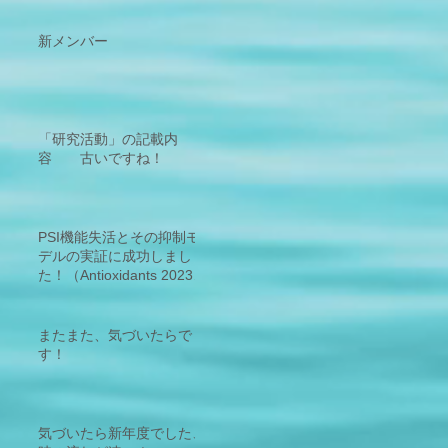
Flow around PSI (PSI-
CEF)の活性検出に成功！
新規サイクリックの存在を
新メンバー
発見！
「研究活動」の記載内
容 古いですね！
PSI機能失活とその抑制モ
デルの実証に成功しまし
た！（Antioxidants 2023,
12(1), 21;
https://doi.org/10.3390/ant
iox12010021 - 2
またまた、気づいたらで
す！
気づいたら新年度でした、