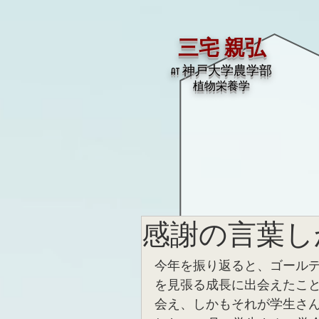
三宅 親弘
at 神戸大学農学部
​植物栄養学
感謝の言葉し
今年を振り返ると、ゴール
を見張る成長に出会えたこ
会え、しかもそれが学生さ