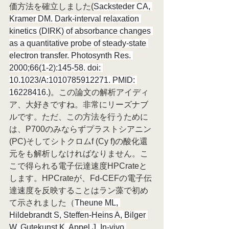
価方法を確立しました(
Sacksteder CA, 
Kramer DM. Dark-interval relaxation 
kinetics (DIRK) of absorbance changes 
as a quantitative probe of steady-state 
electron transfer. Photosynth Res. 
2000;66(1-2):145-58. doi: 
10.1023/A:1010785912271. PMID: 
16228416.
)。この論文の解析アイディ
ア、大好きですね。非常にリーズナブ
ルです。ただ、この方法を行うために
は、P700のみならずプラストシアニン
(PC)そしてシトクロムf (Cy f)の酸化還
元をも解析しなければなりません。こ
こで得られる電子伝達速度HPCrateと
します。HPCrateが、Fd-CEFの電子伝
達速度を反映することはラン藻で初め
て示されました（
Theune ML, 
Hildebrandt S, Steffen-Heins A, Bilger 
W, Gutekunst K, Appel J. In-vivo 