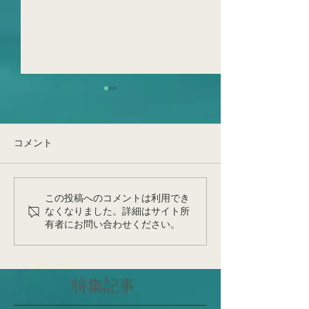
生葉でFQRが見えてきた！
とんでもなく、め
日です！非常に
光化学系I(PSI)循環的電子伝
つの出来事です
達(PSI-CET)の実態が明らか
令和6年度の始まり
コメント
になった、そしてFQRは実在
ず、本日をもって
する～提唱後約70年の謎～
先生が東北大学農
先日、博士課程1回生・佐藤
栄養生理学研究室
この投稿へのコメントは利用でき
勇斗さんの論文が公表(Front
して昇任・着任さ
なくなりました。詳細はサイト所
有者にお問い合わせください。
Plant Sci;
和田先生が、神戸
https://www.frontiersin.org/jou
ていた非常に重要
rn...
仙台で花開くこと
いと確信しており
特集記事
みですね！これか
学人、研究者...