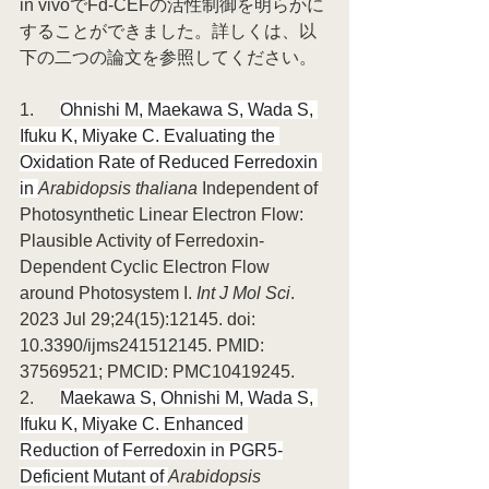
in vivoでFd-CEFの活性制御を明らかに
することができました。詳しくは、以
下の二つの論文を参照してください。
1.      
Ohnishi M, Maekawa S, Wada S, 
Ifuku K, Miyake C. Evaluating the 
Oxidation Rate of Reduced Ferredoxin 
in 
Arabidopsis thaliana
 Independent of 
Photosynthetic Linear Electron Flow: 
Plausible Activity of Ferredoxin-
Dependent Cyclic Electron Flow 
around Photosystem I. 
Int J Mol Sci
. 
2023 Jul 29;24(15):12145. doi: 
10.3390/ijms241512145. PMID: 
37569521; PMCID: PMC10419245.
2.      
Maekawa S, Ohnishi M, Wada S, 
Ifuku K, Miyake C. Enhanced 
Reduction of Ferredoxin in PGR5-
Deficient Mutant of 
Arabidopsis 