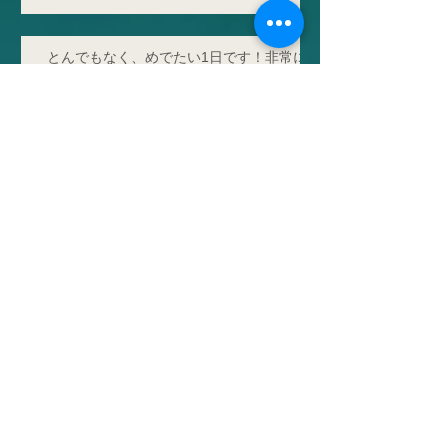
とんでもなく、めでたい1日です！非常に
大きな二つの出来事です！
生葉で、初めて、Ferredoxin (Fd)-
dependent Cyclic Electron Flow around
PSI (PSI-CEF)の活性検出に成功！新規サ
イクリックの存在を発見！
新メンバー
「研究活動」の記載内容 古いです
ね！