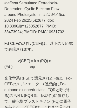
thaliana
 Stimulated Ferredoxin-
Dependent Cyclic Electron Flow 
around Photosystem I. 
Int J Mol Sci
. 
2024 Feb 26;25(5):2677. doi: 
10.3390/ijms25052677. PMID: 
38473924; PMCID: PMC10931702.
Fd-CEFの活性v(CEF)は、以下の反応式
で表現されます。
              v(CEF) = k x (PQ) x 
(Fd-)                  eqn.
光化学系I (PSI)で還元されたFdは、Fd-
CEFのメディエーター(仮想的にFd-
quinone oxidoreductase, FQRと呼ばれ
る)の活性k (FQR量、比活性)に依存し
て、酸化型プラストキノン (PQ)に電子
を与える。v(CEF)は、これまで見かけ