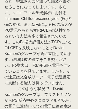
ると、学生さんに間違った論文を書か
せることになってしまいます。さら
に、クロロフィル蛍光解析における
minimum Chl fluorescence yield (Fo)の
値の変化、還元型FdによるFoの増大が
PQ還元をもたらすFd-CEFの活性であ
るという方法も多く報告されていま
す。このFo増大評価方法がFQRによる
Fd-CEFを反映しないことはDavid 
Kramerのグループが既に立証していま
す。詳細は彼の論文をご参照くださ
い。Fo増大は、FdがPSIIへ電子を与え
ていることを見ています。しかも、そ
の速度は光合成リニアー電子伝達反応
に貢献する能力は持っていません。
              このような状況で、David 
Kramerのグループは、プラストキノン
からPSI反応中心クロロフィルP700へ
の電子伝達鎖HPCでの電子伝達速度評