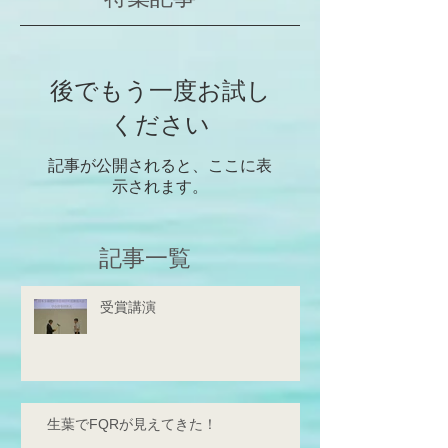
いと確信しており
みですね！これか
学人、研究者...
後でもう一度お試し
ください
記事が公開されると、ここに表
示されます。
記事一覧
受賞講演
生葉でFQRが見えてきた！