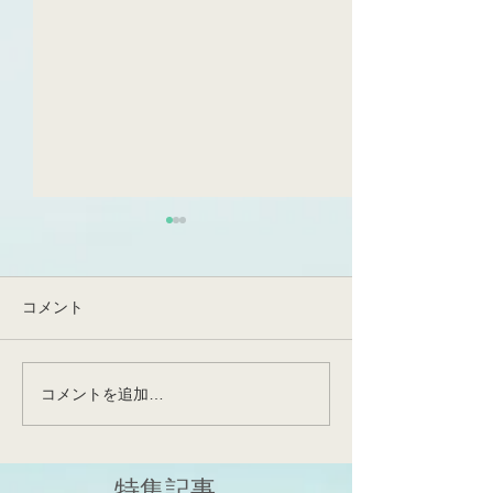
生葉でFQRが見えてきた！
とんでもなく、め
日です！非常に
光化学系I(PSI)循環的電子伝
つの出来事です
達(PSI-CET)の実態が明らか
令和6年度の始まり
コメント
になった、そしてFQRは実在
ず、本日をもって
する～提唱後約70年の謎～
先生が東北大学農
先日、博士課程1回生・佐藤
栄養生理学研究室
コメントを追加…
勇斗さんの論文が公表(Front
して昇任・着任さ
Plant Sci;
和田先生が、神戸
https://www.frontiersin.org/jou
ていた非常に重要
特集記事
rn...
仙台で花開くこと