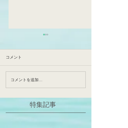
生葉でFQRが見えてきた！
とんでもなく、め
日です！非常に
光化学系I(PSI)循環的電子伝
つの出来事です
達(PSI-CET)の実態が明らか
令和6年度の始まり
コメント
になった、そしてFQRは実在
ず、本日をもって
する～提唱後約70年の謎～
先生が東北大学農
先日、博士課程1回生・佐藤
栄養生理学研究室
コメントを追加…
勇斗さんの論文が公表(Front
して昇任・着任さ
Plant Sci;
和田先生が、神戸
https://www.frontiersin.org/jou
ていた非常に重要
特集記事
rn...
仙台で花開くこと
いと確信しており
みですね！これか
学人、研究者...