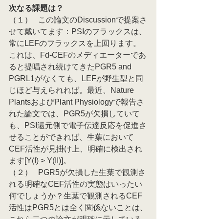
次なる課題は？
（１）   この論文のDiscussionで提案さ
せて戴いてます：PSIのフラックスは、
常にLEFのフラックスを上回ります。
これは、Fd-CEFのメディエーターであ
ると提唱され続けてきたPGR5 and 
PGRL1がなくても、LEFが野生型と同
じほど与えられれば。最近、Nature 
PlantsおよびPlant Physiologyで報告さ
れた論文では、PGR5が欠損していて
も、PSI還元側で電子伝達反応を促進さ
せることができれば、生葉において
CEF活性が見掛け上、明確に検出され
ます[Y(I) > Y(II)]。
（２）   PGR5が欠損した生葉で観測さ
れる明確なCEF活性の実態はいったい
何でしょうか？生葉で観測されるCEF
活性はPGR5とは全く関係ないことは、