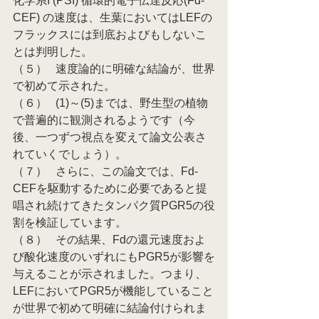
化学系I (PSI) 循環的電子伝達反応(Fd-
CEF) の速度は、生葉においてはLEFの
フラックスには到底およびもしないこ
とは判明した。
（５）   速度論的に明確な結論が、世界
で初めて示された。
（６）   (1)～(5)までは、野生型の植物
で普遍的に観測されるようです（今
後、一つずつ視点を変えて論文公表さ
れていくでしょう）。
（７）   さらに、この論文では、Fd-
CEFを駆動するために必要であると提
唱され続けてきたタンパク質PGR5の役
割を検証しています。
（８）   その結果、Fdの還元速度およ
び酸化速度のいずれにもPGR5が影響を
与えることが示されました。つまり、
LEFにおいてPGR5が機能していること
が世界で初めて明確に結論付けられま