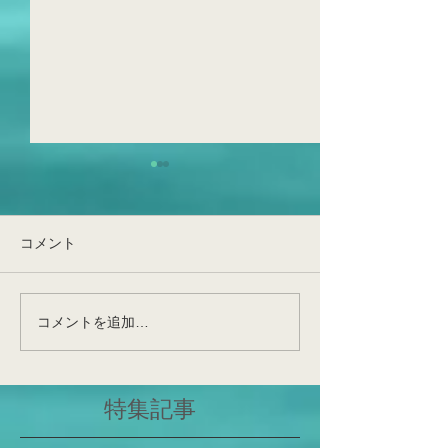
生葉でFQRが見えてきた！
とんでもなく、め
日です！非常に
光化学系I(PSI)循環的電子伝
つの出来事です
達(PSI-CET)の実態が明らか
令和6年度の始まり
コメント
になった、そしてFQRは実在
ず、本日をもって
する～提唱後約70年の謎～
先生が東北大学農
先日、博士課程1回生・佐藤
栄養生理学研究室
コメントを追加…
勇斗さんの論文が公表(Front
して昇任・着任さ
Plant Sci;
和田先生が、神戸
https://www.frontiersin.org/jou
ていた非常に重要
特集記事
rn...
仙台で花開くこと
いと確信しており