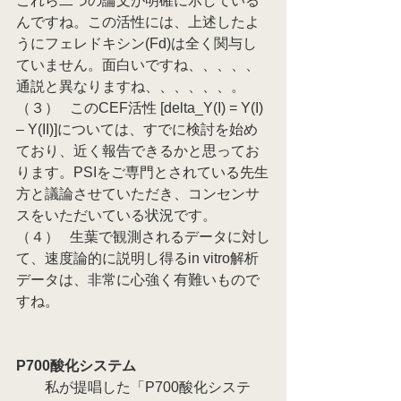
これら二つの論文が明確に示している
んですね。この活性には、上述したよ
うにフェレドキシン(Fd)は全く関与し
ていません。面白いですね、、、、、
通説と異なりますね、、、、、、。
（３）   このCEF活性 [delta_Y(I) = Y(I) 
– Y(II)]については、すでに検討を始め
ており、近く報告できるかと思ってお
ります。PSIをご専門とされている先生
方と議論させていただき、コンセンサ
スをいただいている状況です。
（４）   生葉で観測されるデータに対し
て、速度論的に説明し得るin vitro解析
データは、非常に心強く有難いもので
すね。
P700酸化システム
　　私が提唱した「P700酸化システ