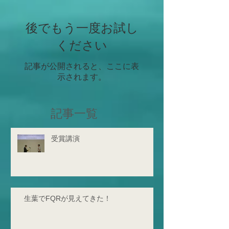
みですね！これか
学人、研究者...
後でもう一度お試し
ください
記事が公開されると、ここに表
示されます。
記事一覧
受賞講演
生葉でFQRが見えてきた！