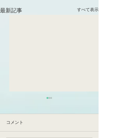
すべて表示
最新記事
生葉でFQRが見えてきた！
とんでもなく、め
日です！非常に
光化学系I(PSI)循環的電子伝
つの出来事です
達(PSI-CET)の実態が明らか
令和6年度の始まり
コメント
になった、そしてFQRは実在
ず、本日をもって
する～提唱後約70年の謎～
先生が東北大学農