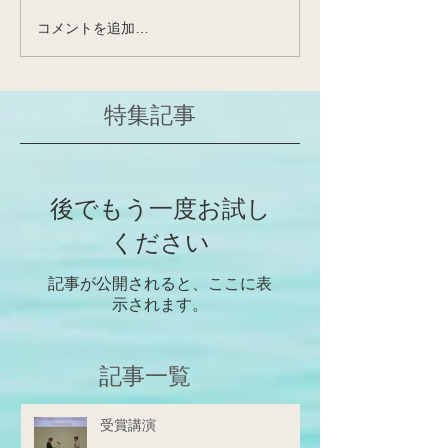
先日、博士課程1回生・佐藤
栄養生理学研究室
コメントを追加…
勇斗さんの論文が公表(Front
して昇任・着任さ
Plant Sci;
和田先生が、神戸
https://www.frontiersin.org/jou
ていた非常に重要
特集記事
rn...
仙台で花開くこと
いと確信しており
みですね！これか
学人、研究者...
後でもう一度お試し
ください
記事が公開されると、ここに表
示されます。
記事一覧
受賞講演