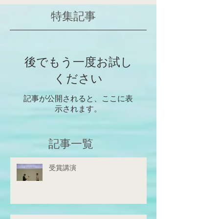
https://www.frontiersin.org/jou
ていた非常に重要
特集記事
rn...
仙台で花開くこと
いと確信しており
みですね！これか
学人、研究者...
後でもう一度お試し
ください
記事が公開されると、ここに表
示されます。
記事一覧
受賞講演