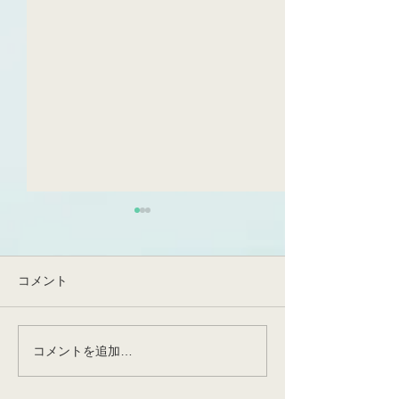
生葉でFQRが見えてきた！
とんでもなく、め
日です！非常に
光化学系I(PSI)循環的電子伝
つの出来事です
達(PSI-CET)の実態が明らか
令和6年度の始まり
コメント
になった、そしてFQRは実在
ず、本日をもって
する～提唱後約70年の謎～
先生が東北大学農
先日、博士課程1回生・佐藤
栄養生理学研究室
コメントを追加…
勇斗さんの論文が公表(Front
して昇任・着任さ
Plant Sci;
和田先生が、神戸