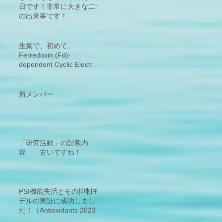
日です！非常に大きな二つ
の出来事です！
生葉で、初めて、
Ferredoxin (Fd)-
dependent Cyclic Electron
Flow around PSI (PSI-
CEF)の活性検出に成功！
新規サイクリックの存在を
新メンバー
発見！
「研究活動」の記載内
容 古いですね！
PSI機能失活とその抑制モ
デルの実証に成功しまし
た！（Antioxidants 2023,
12(1), 21;