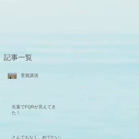
記事一覧
受賞講演
生葉でFQRが見えてき
た！
とんでもなく、めでたい1