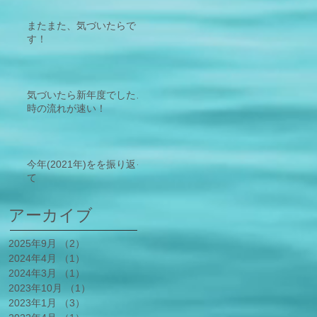
https://doi.org/10.3390/ant
iox12010021 - 2
またまた、気づいたらで
す！
気づいたら新年度でした、
時の流れが速い！
今年(2021年)をを振り返っ
て
アーカイブ
2025年9月
（2）
2件の記事
2024年4月
（1）
1件の記事
2024年3月
（1）
1件の記事
2023年10月
（1）
1件の記事
2023年1月
（3）
3件の記事