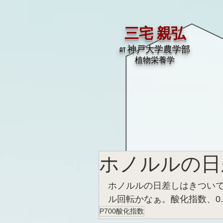
三宅 親弘
at 神戸大学農学部
​植物栄養学
ホノルルの日
ホノルルの日差しはきついですね(P
ル回転かなぁ。酸化指数、0
P700酸化指数