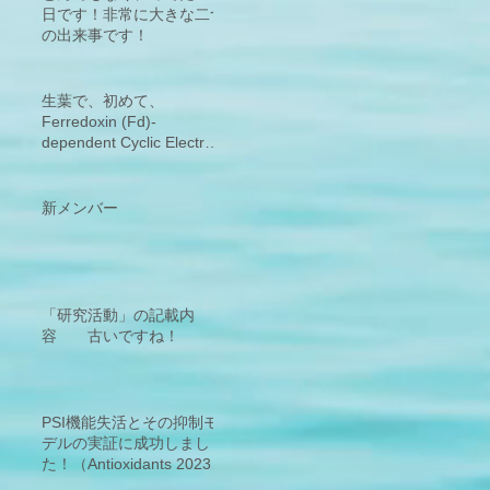
日です！非常に大きな二つ
の出来事です！
生葉で、初めて、
Ferredoxin (Fd)-
dependent Cyclic Electron
Flow around PSI (PSI-
CEF)の活性検出に成功！
新規サイクリックの存在を
新メンバー
発見！
「研究活動」の記載内
容 古いですね！
PSI機能失活とその抑制モ
デルの実証に成功しまし
た！（Antioxidants 2023,
12(1), 21;