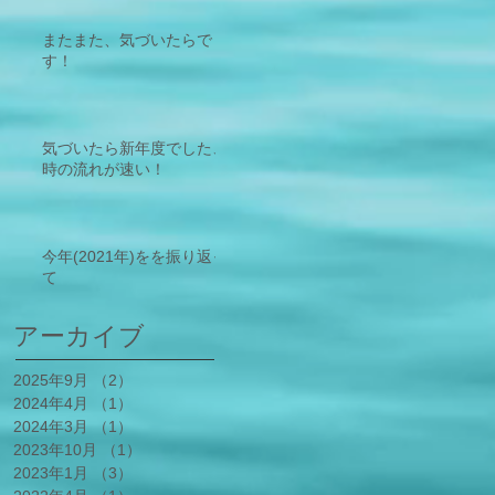
https://doi.org/10.3390/ant
iox12010021 - 2
またまた、気づいたらで
す！
気づいたら新年度でした、
時の流れが速い！
今年(2021年)をを振り返っ
て
アーカイブ
2025年9月
（2）
2件の記事
2024年4月
（1）
1件の記事
2024年3月
（1）
1件の記事
2023年10月
（1）
1件の記事
2023年1月
（3）
3件の記事