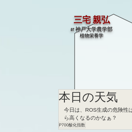
三宅 親弘
at 神戸大学農学部
​植物栄養学
本日の天気
今日は、ROS生成の危険性
ら高くなるのかなぁ？
P700酸化指数