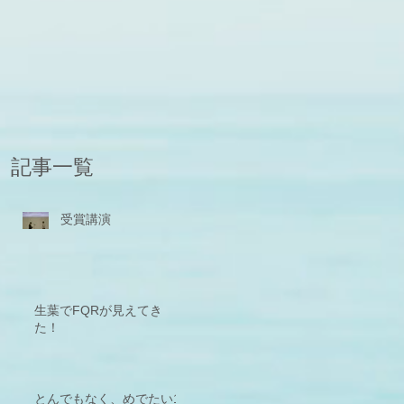
記事一覧
受賞講演
生葉でFQRが見えてき
た！
とんでもなく、めでたい1