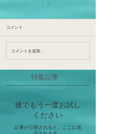
生葉でFQRが見えてきた！
とんでもなく、め
日です！非常に
光化学系I(PSI)循環的電子伝
つの出来事です
達(PSI-CET)の実態が明らか
令和6年度の始まり
コメント
になった、そしてFQRは実在
ず、本日をもって
する～提唱後約70年の謎～
先生が東北大学農
先日、博士課程1回生・佐藤
栄養生理学研究室
コメントを追加…
勇斗さんの論文が公表(Front
して昇任・着任さ
Plant Sci;
和田先生が、神戸
https://www.frontiersin.org/jou
ていた非常に重要
特集記事
rn...
仙台で花開くこと
いと確信しており
みですね！これか
学人、研究者...
後でもう一度お試し
ください
記事が公開されると、ここに表
示されます。