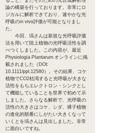
ること、またそのための光合成解析理
論の構築を行っております。非常にロ
ジカルに解析できており、速やかな光
呼吸のin vivo評価が可能となりまし
た。
　　今回、塙さんは新規な光呼吸評価
法を用いて陸上植物の光呼吸活性を調
べつくしました。この内容が、最近 
Physiologia Plantarum オンラインに掲
載されました（DOI: 
10.1111/ppl.12580）。その結果、コケ
植物でCO2枯渇すると光呼吸が大きな
活性をもちエレクトロン・シンクとし
て機能していることを世界で初めて示
しました。さらなる解析で、光呼吸の
活性の大きさはコケ、シダ、裸子植物
の進化的順番にしがたい大きくなって
いくとを塙さんは見出しました。非常
に面白いですね。