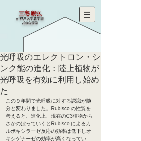
三宅 親弘
at 神戸大学農学部
​植物栄養学
光呼吸のエレクトロン・シ
ンク能の進化：陸上植物が
光呼吸を有効に利用し始め
た
この９年間で光呼吸に対する認識が随
分と変わりました。Rubisco の性質を
考えると、進化上、現在のC3植物から
さかのぼっていくとRubisco によるカ
ルボキシラーゼ反応の効率は低下しオ
キシゲナーゼの効率が高くなってい