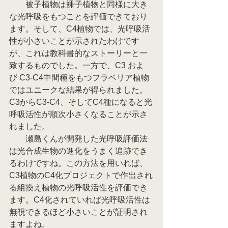
　　被子植物は裸子植物と同様に大き
な光呼吸をもつことを評価できており
ます。そして、C4植物では、光呼吸活
性が小さいことが示されたわけです
が、これは教科書的なストーリーと一
致するものでした。一方で、C3 およ
び C3-C4中間種をもつフラベリア植物
ではユニークな結果が得られました。
C3からC3-C4、そしてC4種になると光
呼吸活性が順次小さくなることが示さ
れました。
　　瀬島くんが開発した光呼吸評価法
は光合成生物の進化をうまく追跡でき
るわけですね。この方法を用いれば、
C3植物のC4化プロジェクトで作出され
る組換え植物の光呼吸活性を評価でき
ます。C4化されていれば光呼吸活性は
無視できるほど小さいことが証明され
ますよね。