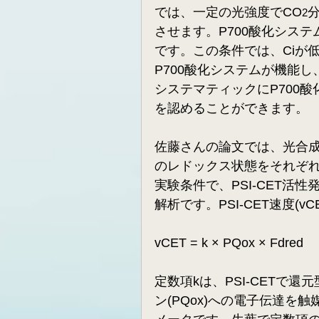
では、一定の光強度でCO
2
させます。P700酸化シス
です。この条件では、Ciが
P700酸化システムが機能し
システマティックにP700酸
を認めることができます。
佐藤さんの論文では、光合成
のレドックス状態をそれぞ
実験条件で、PSI-CET
解析です。PSI-CET速度(
vCET = k × PQox × Fdred     
定数項kは、PSI-CETで還
ン(PQox)への電子伝達を