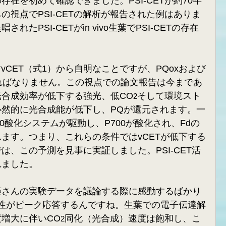
在を初めて確認できました。PSI-CETが約70年
の視点でPSI-CETの解析が報告された例はありま
唱されたPSI-CETがin vivo生葉でPSI-CETの存在
すvCET（式1）から自明なことですが、PQoxおよび
なければなりません。この視点での論文報告は今まであ
合成効率が低下する強光、低CO
そして環境スト
2
然的に光合成能が低下し、PQが還元されます。一
0酸化システムが駆動し、P700が酸化され、Fdの
ます。つまり、これらの条件ではvCETが低下する
は、この予測を見事に実証しました。PSI-CET活
れました。
藤さんの実験データを議論する際に感動するばかり
存性がピーク応答するんですね。生葉での電子伝達解
増大に伴いCO
同化（光合成）速度は飽和し、こ
2