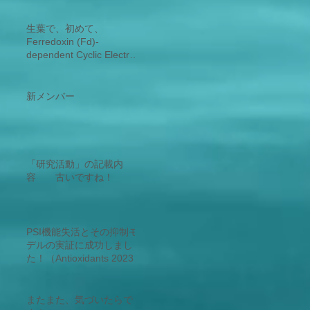
生葉で、初めて、
Ferredoxin (Fd)-
dependent Cyclic Electron
Flow around PSI (PSI-
CEF)の活性検出に成功！
新規サイクリックの存在を
新メンバー
発見！
「研究活動」の記載内
容 古いですね！
PSI機能失活とその抑制モ
デルの実証に成功しまし
た！（Antioxidants 2023,
12(1), 21;
https://doi.org/10.3390/ant
iox12010021 - 2
またまた、気づいたらで