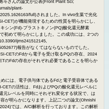
の論文が公表(Front Plant Sci; 
urnals/plant-
fpls.2025.1626163/full)されました。In
 vivo生葉で光化
(PSI-CET)が機能発現するための性質を明らかにし、
ドキシン(Fd)-プラストキノン(PQ)酸化還元酵素
世界で初めて明らかにしました。この成功には、2つの
g/10.3390/ijms241512145
, 
390/ijms25052677)報告がなくてはならないものでした。
SI-CETのFdから電子を受け取るPQの存在、2024
CETのFdの存在がそれぞれ必要であることを明らか
するためには、電子供与体であるFdと電子受容体である
I-CETの活性は、FdおよびPQの酸化還元レベルに
化還元レベルを同時にそれぞれ変化する状況で、は
全容が明らかになります。上記二つの論文(Ohnishi 
a et al., 2024)では、A/Ci解析を行っております。この解析