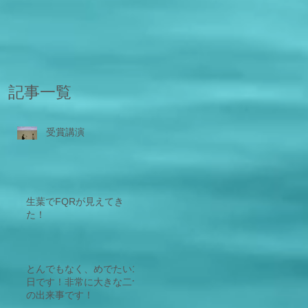
記事一覧
受賞講演
生葉でFQRが見えてき
た！
とんでもなく、めでたい1
日です！非常に大きな二つ
の出来事です！