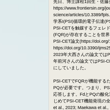
先日、博士課程1回生・佐藤勇斗さん
https://www.frontiersin.org/jo
science/articles/10.3389/
学系I(PSI)循環的電子伝達
PSI-CETを触媒するフェレ
(FQR)が存在することを
PSI-CET論文(
https://doi.or
https://doi.org/10.3
2023年大西さんの論文ではP
年前河さんの論文ではPSI-
にしていました。
PSI-CETでFQRが機能
PQが必要です。つまり、PS
応答します。FdとPQの酸
じめてPSI-CET機能発現の
et al., 2023; Maekaw