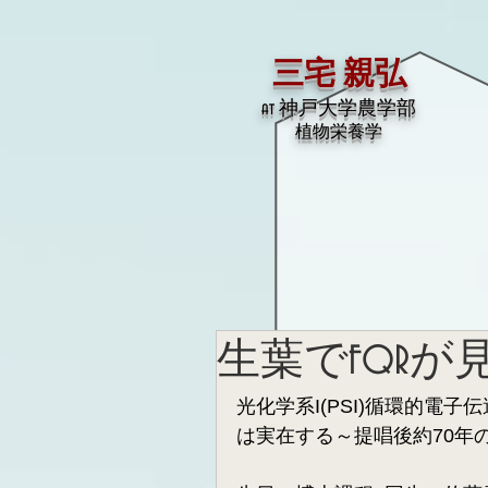
三宅 親弘
at 神戸大学農学部
​植物栄養学
生葉でFQRが
光化学系I(PSI)循環的電子伝
は実在する～提唱後約70年