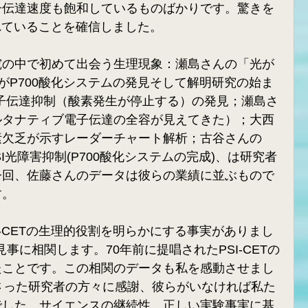
子伝達速度も飽和しているものばかりです。驚きを
されていることを確信しました。
究の中で初めて出会う生理現象：瀬島さんの「光が
れがP700酸化システムの発見そして解明研究の始ま
電子伝達抑制（酸素発生が停止する）の発見；瀬島さ
ルタナティブ電子伝達の全容が見えてきた）；大西
素欠乏が示すレーダーチャート解析；古谷さんの
SI光障害抑制(P700酸化システムの完成)、は研究者
今回、佐藤さんのデータは彼らの業績に並ぶもので
す。
I-CETの生理的役割を明らかにする事実がありまし
見事に相関します。70年前に提唱されたPSI-CETの
たことです。この相関のデータも私を感動させまし
さった研究者の方々に感謝、彼らがいなければ私た
でした。サイエンスの継続性、正しい実験事実に基