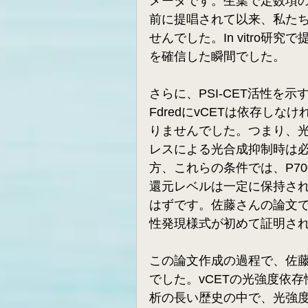
メータです。生葉で定数項の存
前に提唱されて以来、私たち
せんでした。In vitro研究で提
を確信した瞬間でした。
さらに、PSI-CET活性を示
FdredにvCETは依存し
りませんでした。つまり、光
レスによる光合成抑制時は必
方、これらの条件では、P70
還元レベルは一定に保持され
はずです。佐藤さんの論文で
性発現様式が初めて証明さ
この論文作成の過程で、佐
でした。vCETの光強度依
析の長い歴史の中で、光強度