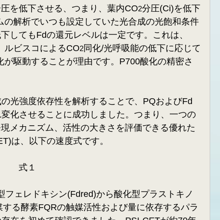
分圧を低下させる、つまり、葉内CO
分圧(Ci)を低下
2
テムの解析でいつも設定していた光合成の光飽和条件
低下してもFdの還元レベルは一定です。これは、
、ルビスコによるCO
同化/光呼吸能の低下に応じて
2
化が駆動することが理由です。P700酸化の精密さ
の光強度依存性を解析することで、PQおよびFd
れ変化させることに成功しました。つまり、一つの
活性発現メカニズム、活性の大きさを評価できる優れた
vCET)は、以下の速度式です。
       式１
元型フェレドキシン(Fdred)から酸化型プラストキノ
触媒する酵素FQRの触媒活性および量に依存するパラ