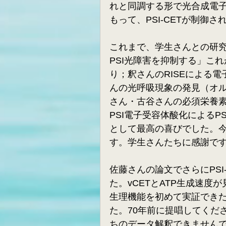
れと同調する形で光合成電
もって、PSI-CETが制御
これまで、学生さんとの研
PSI光障害を抑制する」こ
り；釈さんのRISEによる
んの光呼吸現象の発見（オ
さん・古谷さんの必須栄養
PSI電子受容体酸化によるP
として最高の喜びでした。
す。学生さんたちに感謝で
佐藤さんの論文でさらにPS
た。vCETとATP生成速度が
生理機能を初めて実証でき
た。70年前に提唱してくだ
ちのデータ解釈できません